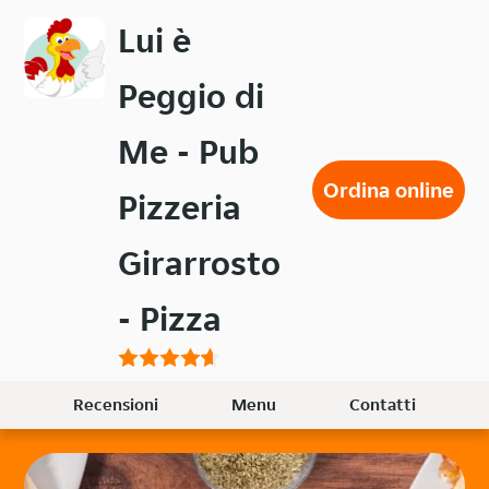
Passa
Lui è
al
contenuto
Peggio di
principale
Me - Pub
Ordina online
Pizzeria
Girarrosto
- Pizza
Recensioni
Menu
Contatti